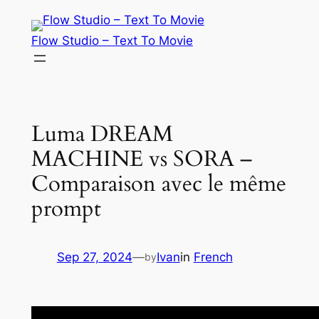
Skip
to
Flow Studio – Text To Movie
content
Luma DREAM
MACHINE vs SORA –
Comparaison avec le même
prompt
Sep 27, 2024
—
Ivan
in
French
by