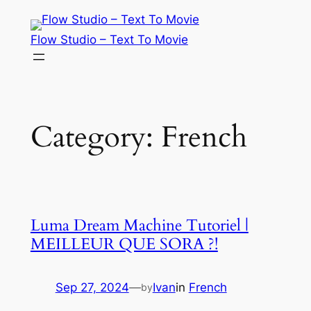
Skip
to
Flow Studio – Text To Movie
content
Category:
French
Luma Dream Machine Tutoriel |
MEILLEUR QUE SORA ?!
Sep 27, 2024
—
Ivan
in
French
by