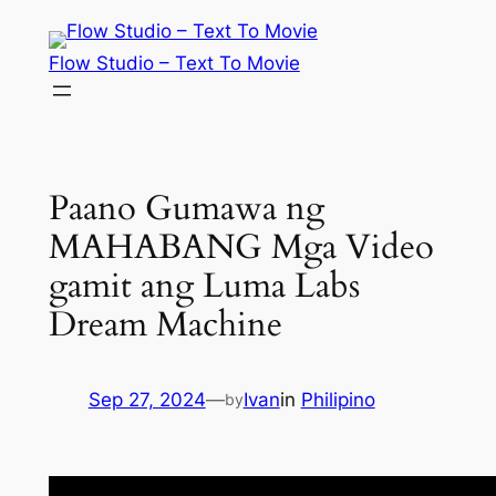
Skip
to
Flow Studio – Text To Movie
content
Paano Gumawa ng
MAHABANG Mga Video
gamit ang Luma Labs
Dream Machine
Sep 27, 2024
—
Ivan
in
Philipino
by