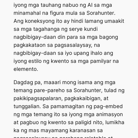
iyong mga tauhang nabuo ng AI sa mga
minamahal na figura mula sa
Sorahunter
.
Ang koneksyong ito ay hindi lamang umaakit
sa mga tagahanga ng serye kundi
nagbibigay-daan din para sa mga bagong
pagkakataon sa pagsasalaysay, na
nagbibigay-daan sa iyo upang ihalo ang
iyong estilo ng kwento sa mga pamilyar na
elemento.
Dagdag pa, maaari mong isama ang mga
temang pare-pareho sa
Sorahunter
, tulad ng
pakikipagsapalaran, pagkakaibigan, at
tunggalian. Sa pamamagitan ng pag-embed
ng mga temang ito sa iyong mga animasyon
at pagbuo ng kwento sa paligid nito, lumikha
ka ng mas mayamang karanasan sa