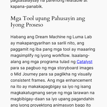
pagsasalaysay na parehong relatable at
kapana-panabik.
Mga Tool upang Pahusayin ang
Iyong Proseso
Habang ang Dream Machine ng Luma Lab
ay makapangyarihan sa sarili nito, ang
paggamit ng iba pang mga tool ay maaaring
magsimplify ng iyong workflow. Isaalang-
alang ang mga programa tulad ng
Catalyst
para sa pagbuo ng mga storyboard images
o
Mid Journey
para sa paglikha ng visually
consistent frames. Ang mga enhancement
na ito ay makakapagbigay sa iyo ng isang
magkakatugmang serye ng mga larawan na
magbibigay-daan sa iyo upang pagandahin
ang iyong proyektong animasyon bago ito