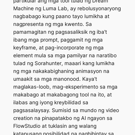
partikular ang mga tool tulad ng Dream
Machine ng Luma Lab, ay rebolusyonaryong
nagbabago kung paano tayo lumikha at
nagpresenta ng mga kwento. Sa
pamamagitan ng pagsasaliksik ng iba’t
ibang mga prompt, paggamit ng mga
keyframe, at pag-incorporate ng mga
element mula sa mga pamilyar na naratibo
tulad ng
Sorahunter
, maaari kang lumikha
ng mga nakakabighaning animasyon na
umaakit sa mga manonood. Kaya’t
maglakas-loob, mag-eksperimento sa mga
makabago at makabagong tool na ito, at
ilabas ang iyong kreybilidad sa
pagsasalaysay. Sumisid sa mundo ng video
creation na pinapatakbo ng AI ngayon sa
FlowStudio at tuklasin ang walang
katapusang posibilidad na naghihintay sa