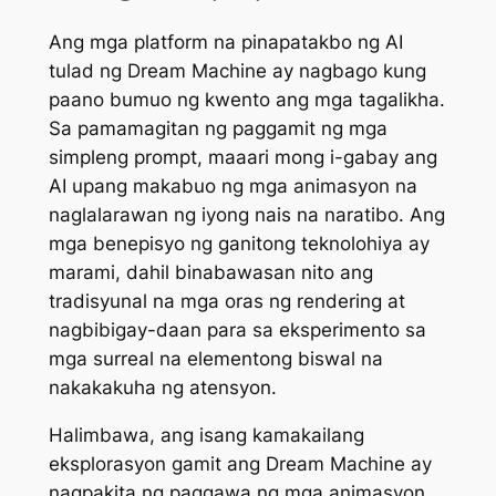
Ang mga platform na pinapatakbo ng AI
tulad ng Dream Machine ay nagbago kung
paano bumuo ng kwento ang mga tagalikha.
Sa pamamagitan ng paggamit ng mga
simpleng prompt, maaari mong i-gabay ang
AI upang makabuo ng mga animasyon na
naglalarawan ng iyong nais na naratibo. Ang
mga benepisyo ng ganitong teknolohiya ay
marami, dahil binabawasan nito ang
tradisyunal na mga oras ng rendering at
nagbibigay-daan para sa eksperimento sa
mga surreal na elementong biswal na
nakakakuha ng atensyon.
Halimbawa, ang isang kamakailang
eksplorasyon gamit ang Dream Machine ay
nagpakita ng paggawa ng mga animasyon