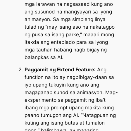
mga larawan na nagsasaad kung ano
ang susunod na mangyayari sa iyong
animasyon. Sa mga simpleng linya
tulad ng “may isang aso na nakatagpo
ng pusa sa isang parke,” maaari mong
itakda ang entablado para sa iyong
mga tauhan habang nagbibigay ng
balangkas sa AI.
Paggamit ng Extend Feature
: Ang
function na ito ay nagbibigay-daan sa
iyo upang tukuyin kung ano ang
magaganap sunod sa animasyon. Mag-
eksperimento sa paggamit ng iba’t
ibang mga prompt upang makita kung
paano tumugon ang AI. “Natagpuan ng
kuting ang isang butas at tumalon
doon,” halimbawa, ay maaaring