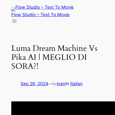
Skip
to
Flow Studio – Text To Movie
content
Luma Dream Machine Vs
Pika AI | MEGLIO DI
SORA?!
Sep 26, 2024
—
Ivan
in
Italian
by