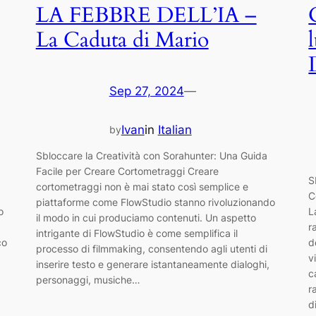
LA FEBBRE DELL’IA –
La Caduta di Mario
Sep 27, 2024
—
Ivan
in
Italian
by
Sbloccare la Creatività con Sorahunter: Una Guida
Facile per Creare Cortometraggi Creare
S
cortometraggi non è mai stato così semplice e
C
piattaforme come FlowStudio stanno rivoluzionando
o
L
il modo in cui produciamo contenuti. Un aspetto
r
intrigante di FlowStudio è come semplifica il
co
d
processo di filmmaking, consentendo agli utenti di
v
inserire testo e generare istantaneamente dialoghi,
c
personaggi, musiche…
r
d