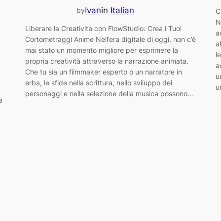
Ivan
in
Italian
by
C
N
Liberare la Creatività con FlowStudio: Crea i Tuoi
a
Cortometraggi Anime Nell’era digitale di oggi, non c’è
a
mai stato un momento migliore per esprimere la
l
propria creatività attraverso la narrazione animata.
a
Che tu sia un filmmaker esperto o un narratore in
u
erba, le sfide nella scrittura, nello sviluppo dei
u
personaggi e nella selezione della musica possono…
a