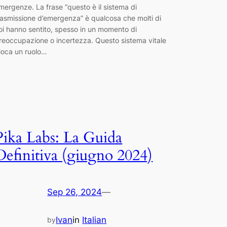
mergenze. La frase “questo è il sistema di
rasmissione d’emergenza” è qualcosa che molti di
oi hanno sentito, spesso in un momento di
reoccupazione o incertezza. Questo sistema vitale
ioca un ruolo…
Pika Labs: La Guida
Definitiva (giugno 2024)
Sep 26, 2024
—
Ivan
in
Italian
by