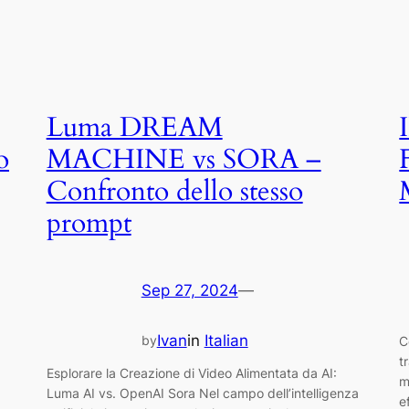
Luma DREAM
o
MACHINE vs SORA –
Confronto dello stesso
prompt
Sep 27, 2024
—
Ivan
in
Italian
by
C
t
Esplorare la Creazione di Video Alimentata da AI:
m
Luma AI vs. OpenAI Sora Nel campo dell’intelligenza
e