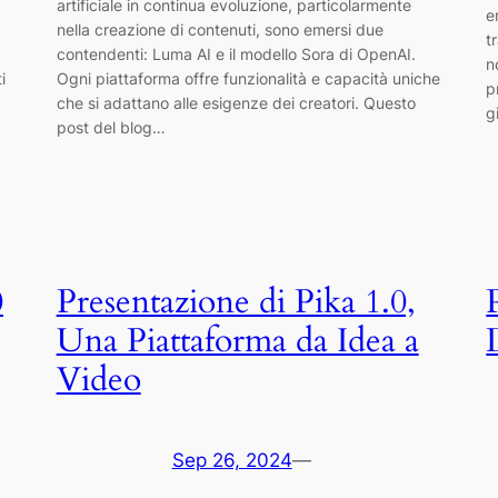
artificiale in continua evoluzione, particolarmente
e
nella creazione di contenuti, sono emersi due
t
contendenti: Luma AI e il modello Sora di OpenAI.
n
i
Ogni piattaforma offre funzionalità e capacità uniche
p
che si adattano alle esigenze dei creatori. Questo
g
post del blog…
0
Presentazione di Pika 1.0,
Una Piattaforma da Idea a
Video
Sep 26, 2024
—