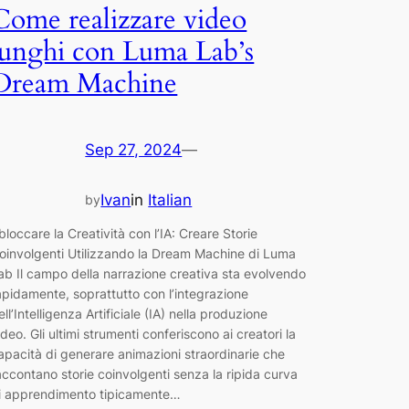
Come realizzare video
lunghi con Luma Lab’s
Dream Machine
Sep 27, 2024
—
Ivan
in
Italian
by
bloccare la Creatività con l’IA: Creare Storie
oinvolgenti Utilizzando la Dream Machine di Luma
ab Il campo della narrazione creativa sta evolvendo
apidamente, soprattutto con l’integrazione
ell’Intelligenza Artificiale (IA) nella produzione
ideo. Gli ultimi strumenti conferiscono ai creatori la
apacità di generare animazioni straordinarie che
accontano storie coinvolgenti senza la ripida curva
i apprendimento tipicamente…