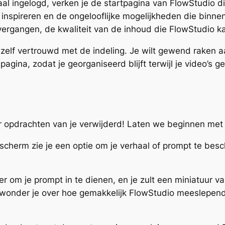
al ingelogd, verken je de startpagina van FlowStudio d
inspireren en de ongelooflijke mogelijkheden die binnen
ergangen, de kwaliteit van de inhoud die FlowStudio k
ezelf vertrouwd met de indeling. Je wilt gewend raken a
agina, zodat je georganiseerd blijft terwijl je video’s g
r opdrachten van je verwijderd! Laten we beginnen met 
scherm zie je een optie om je verhaal of prompt te besc
er om je prompt in te dienen, en je zult een miniatuur va
rwonder je over hoe gemakkelijk FlowStudio meeslepend