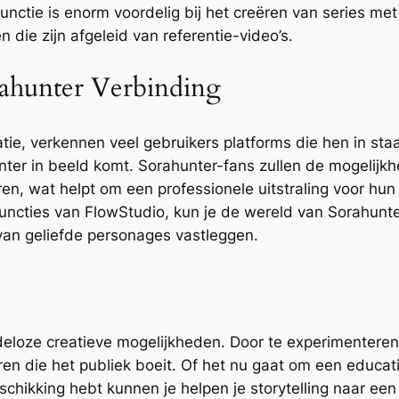
nctie is enorm voordelig bij het creëren van series met
die zijn afgeleid van referentie-video’s.
ahunter Verbinding
eatie, verkennen veel gebruikers platforms die hen in st
hunter in beeld komt. Sorahunter-fans zullen de mogeli
eren, wat helpt om een professionele uitstraling voor hu
uncties van FlowStudio, kun je de wereld van Sorahunte
van geliefde personages vastleggen.
loze creatieve mogelijkheden. Door te experimenteren m
ëren die het publiek boeit. Of het nu gaat om een educa
beschikking hebt kunnen je helpen je storytelling naar een 