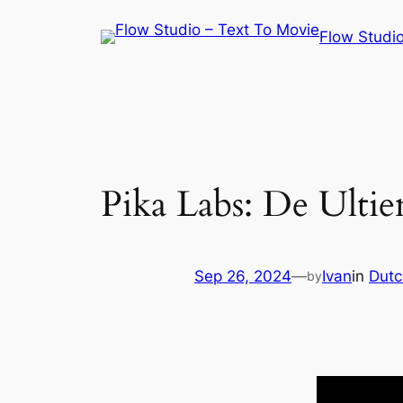
Skip
Flow Studio
to
content
Pika Labs: De Ultie
Sep 26, 2024
—
Ivan
in
Dutc
by