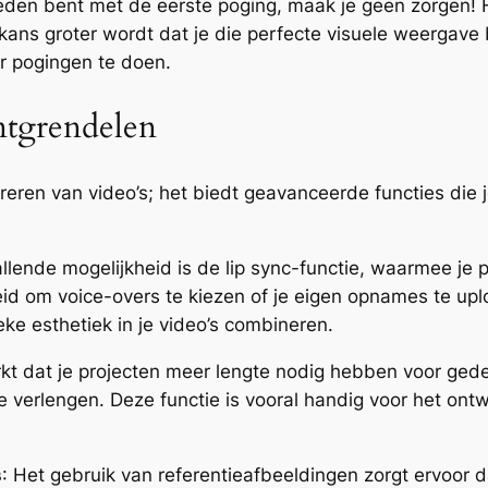
vreden bent met de eerste poging, maak je geen zorgen! 
kans groter wordt dat je die perfecte visuele weergave b
ar pogingen te doen.
ntgrendelen
reren van video’s; het biedt geavanceerde functies die j
allende mogelijkheid is de lip sync-functie, waarmee j
heid om voice-overs te kiezen of je eigen opnames te up
eke esthetiek in je video’s combineren.
rkt dat je projecten meer lengte nodig hebben voor gedeta
e verlengen. Deze functie is vooral handig voor het ont
s
: Het gebruik van referentieafbeeldingen zorgt ervoor da