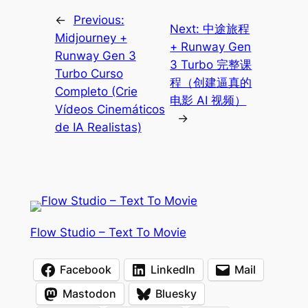
←
Previous:
Next:
中途旅程
Midjourney +
+ Runway Gen
Runway Gen 3
3 Turbo 完整课
Turbo Curso
程（创建逼真的
Completo (Crie
电影 AI 视频）
Vídeos Cinemáticos
→
de IA Realistas)
Flow Studio – Text To Movie
Facebook
LinkedIn
Mail
Mastodon
Bluesky