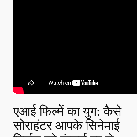
एआई फिल्में का युग: कैसे
सोराहंटर आपके सिनेमाई