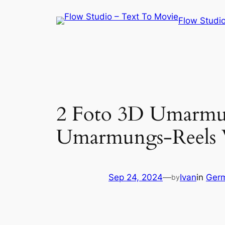
Skip
Flow Studio
to
content
2 Foto 3D Umarmun
Umarmungs-Reels V
Sep 24, 2024
—
Ivan
in
Ger
by